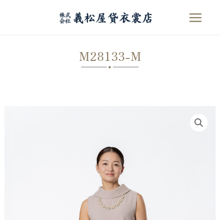
内
容
MAI
を
MEN
ス
M28133-M
キ
ッ
プ