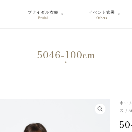
ブライダル衣裳
イベント衣裳
Bridal
Others
5046-100cm
ホー
ス
/ 
50