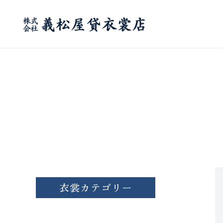
内
容
を
ス
キ
ッ
プ
衣裳カテゴリー