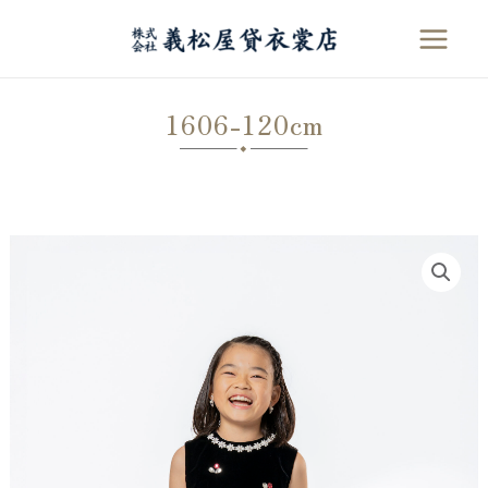
内
容
MAI
を
MEN
ス
1606-120cm
キ
ッ
プ