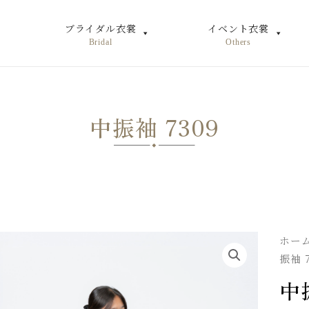
ブライダル衣裳
イベント衣裳
Bridal
Others
中振袖 7309
ホー
振袖 7
中