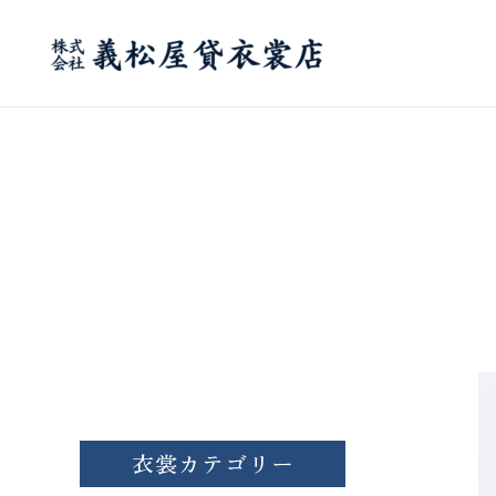
内
容
を
ス
キ
ッ
プ
衣裳カテゴリー