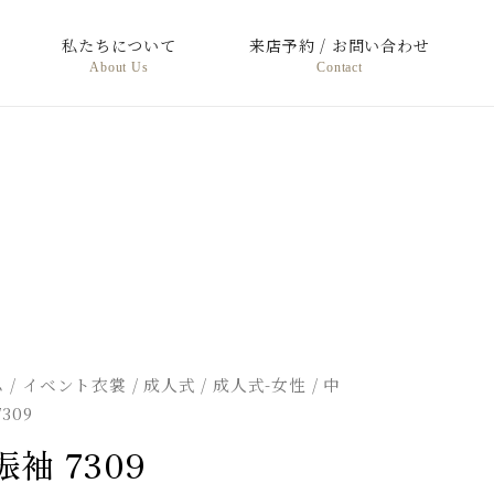
私たちについて
来店予約 / お問い合わせ
About Us
Contact
ム
/
イベント衣裳
/
成人式
/
成人式-女性
/ 中
309
振袖 7309